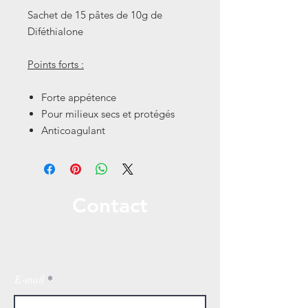
Sachet de 15 pâtes de 10g de
Diféthialone
Points forts :
Forte appétence
Pour milieux secs et protégés
Anticoagulant
Contact
Appelez ou envoyez-nous un message pour un
devis gratuit!
E-mail