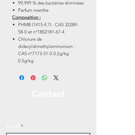
99,999 % des bactéries éliminées
Parfum menthe
Composition :
PHMB (1415:4,7) : CAS 32289-
58-0 et n°1802181-67-4
Chlorure de
didecyldimethylammonium :
CAS n°7173-51-5 0.2g/kg
0.5g/kg
Contact
Appelez ou envoyez-nous un message pour un
devis gratuit!
E-mail